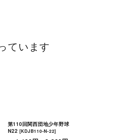
っています
第110回関西団地少年野球
第110回関西団地少年野
N22
N24
[
KDJB110-N-22
]
[
KDJB110-N-24
]