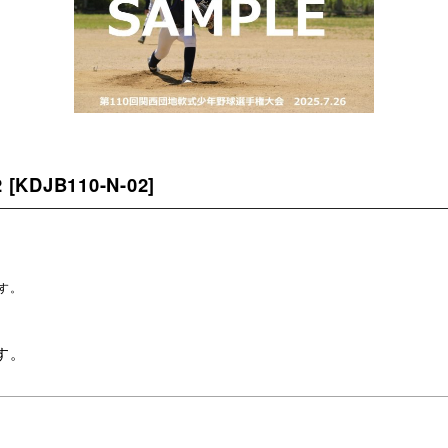
2
[
KDJB110-N-02
]
す。
。
す。