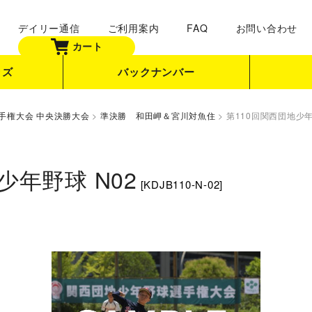
デイリー通信
ご利用案内
FAQ
お問い合わせ
カート
ッズ
バックナンバー
手権大会 中央決勝大会
>
準決勝 和田岬＆宮川対魚住
>
第110回関西団地少年
少年野球 N02
[
KDJB110-N-02
]