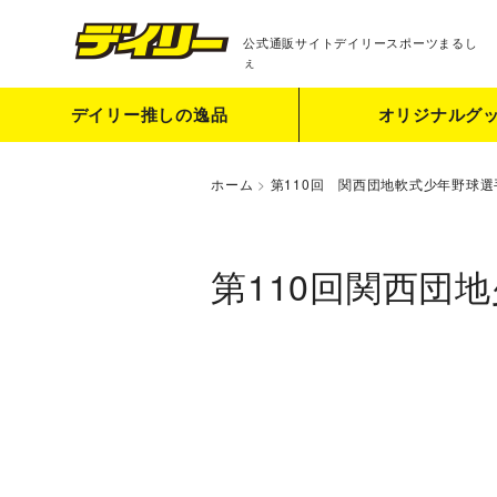
公式通販サイト
デイリースポーツまるし
ぇ
デイリー推しの逸品
オリジナルグ
ホーム
>
第110回 関西団地軟式少年野球選
第110回関西団地