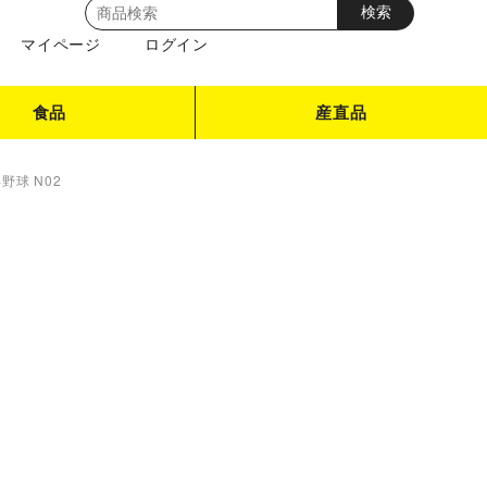
マイページ
ログイン
食品
産直品
野球 N02