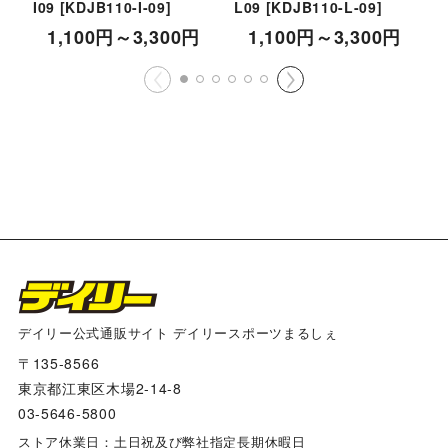
I09
[
KDJB110-I-09
]
L09
[
KDJB110-L-09
]
K
1,100
円
～3,300
円
1,100
円
～3,300
円
デイリー公式通販サイト デイリースポーツまるしぇ
〒135-8566
東京都江東区木場2-14-8
03-5646-5800
ストア休業日：土日祝及び弊社指定長期休暇日