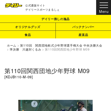
公式通販サイト
デイリースポーツまるしぇ
デイリー推しの逸品
オリジナルグッズ
バックナンバー
食品
産直品
ホーム
>
第110回 関西団地軟式少年野球選手権大会 中央決勝大会
>
準決勝 川越対くるみ
>
第110回関西団地少年野球 M09
第110回関西団地少年野球 M09
[
KDJB110-M-09
]