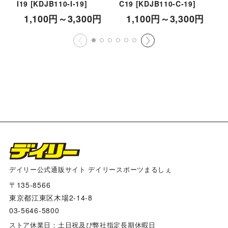
I19
[
KDJB110-I-19
]
C19
[
KDJB110-C-19
]
B
1,100
円
～3,300
円
1,100
円
～3,300
円
デイリー公式通販サイト デイリースポーツまるしぇ
〒135-8566
東京都江東区木場2-14-8
03-5646-5800
ストア休業日：土日祝及び弊社指定長期休暇日