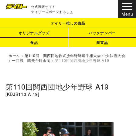
公式通販サイト
デイリースポーツまるしぇ
デイリー推しの逸品
オリジナルグッズ
バックナンバー
食品
産直品
ホーム
>
第110回 関西団地軟式少年野球選手権大会 中央決勝大会
>
一回戦 晴美台対金岡
>
第110回関西団地少年野球 A19
第110回関西団地少年野球 A19
[
KDJB110-A-19
]