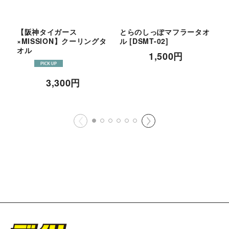
【阪神タイガース
とらのしっぽマフラータオ
×MISSION】クーリングタ
ル
[
DSMT-02
]
オル
P
1,500
円
3,300
円