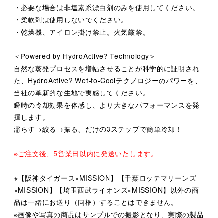
・必要な場合は非塩素系漂白剤のみを使用してください。
・柔軟剤は使用しないでください。
・乾燥機、アイロン掛け禁止。火気厳禁。
＜Powered by HydroActive? Technology＞
自然な蒸発プロセスを増幅させることが科学的に証明され
た、HydroActive? Wet-to-Coolテクノロジーのパワーを、
当社の革新的な生地で実感してください。
瞬時の冷却効果を体感し、より大きなパフォーマンスを発
揮します。
濡らす→絞る→振る、だけの3ステップで簡単冷却！
※ご注文後、5営業日以内に発送いたします。
※【阪神タイガース×MISSION】【千葉ロッテマリーンズ
×MISSION】【埼玉西武ライオンズ×MISSION】以外の商
品は一緒にお送り（同梱）することはできません。
※画像や写真の商品はサンプルでの撮影となり、実際の製品