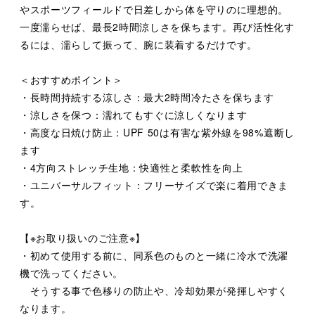
やスポーツフィールドで日差しから体を守りのに理想的。
一度濡らせば、最長2時間涼しさを保ちます。再び活性化す
るには、濡らして振って、腕に装着するだけです。
＜おすすめポイント＞
・長時間持続する涼しさ：最大2時間冷たさを保ちます
・涼しさを保つ：濡れてもすぐに涼しくなります
・高度な日焼け防止：UPF 50は有害な紫外線を98%遮断し
ます
・4方向ストレッチ生地：快適性と柔軟性を向上
・ユニバーサルフィット：フリーサイズで楽に着用できま
す。
【※お取り扱いのご注意※】
・初めて使用する前に、同系色のものと一緒に冷水で洗濯
機で洗ってください。
そうする事で色移りの防止や、冷却効果が発揮しやすく
なります。