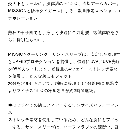
炎天下もクールに。肌体温の－15℃、冷却アームカバー。
MISSIONと阪神タイガースによる、数量限定スペシャルコ
ラボレーション！
熱狂の甲子園でも、涼しく快適に全力応援！観戦体験をさ
らに特別なものに。
MISSIONクーリング・サン・スリーブは、安定した冷却性
とUPF50プロテクションを提供し、快適にUVA／UVB光線
を98％カットします。超軽量の4ウェイ・ストレッチ素材
を使用し、どんな腕にもフィット！
水分を含ませることで、瞬時に冷却！！1分以内に 肌温度
よりマイナス15℃の冷却効果が約2時間継続。
◆ほぼすべての腕にフィットするワンサイズパフォーマン
ス
ストレッチ素材を使用しているため、どんな腕にもフィッ
トする。サン・スリーヴは、ハーフマラソンの練習中、庭