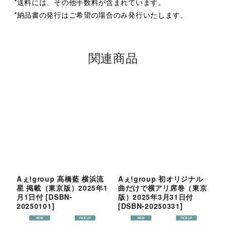
*送料には、その他手数料が含まれています。
*納品書の発行はご希望の場合のみ発行いたします。
関連商品
Aぇ!group 高橋藍 横浜流
Aぇ!group 初オリジナル
S
星 掲載（東京版）2025年1
曲だけで横アリ席巻（東京
京
月1日付
[
DSBN-
版）2025年3月31日付
2
20250101
]
[
DSBN-20250331
]
2