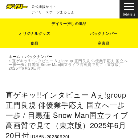
公式通販サイト
デイリースポーツまるしぇ
デイリー推しの逸品
オリジナルグッズ
バックナンバー
食品
産直品
ホーム
>
バックナンバー
>
直ゲキッ!!インタビュー Aぇ!group 正門良規 俳優業手応え 国立へ
一歩一歩 / 目黒蓮 Snow Man国立ライブ高画質で見て（東京版）
2025年6月20日付
直ゲキッ!!インタビュー Aぇ!group
正門良規 俳優業手応え 国立へ一歩
一歩 / 目黒蓮 Snow Man国立ライブ
高画質で見て（東京版）2025年6月
20日付
[
DSBN-20250620
]