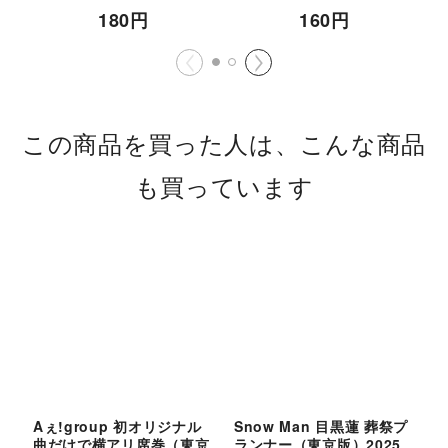
180
円
160
円
この商品を買った人は、こんな商品
も買っています
Aぇ!group 初オリジナル
Snow Man 目黒蓮 葬祭プ
A
曲だけで横アリ席巻（東京
ランナー（東京版）2025
星