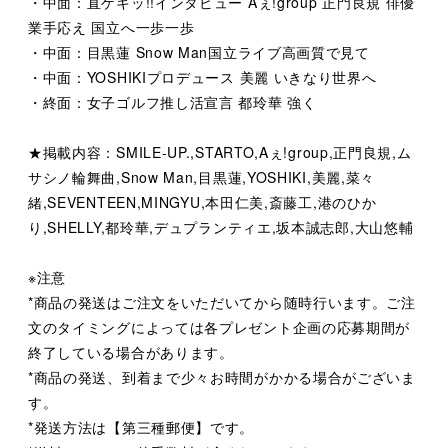
・中面：直ゲキッ!!インタビュー Aぇ!group 正門良規 俳優
業手応え 国立へ一歩一歩
・中面：目黒蓮 Snow Man国立ライブ高画質で見て
・中面：YOSHIKIプロデュース 美麗 いきなり世界へ
・終面：女子ゴルフ推し活宣言 都玲華 強く
★掲載内容：SMILE-UP.,STARTO,Aぇ!group,正門良規,ム
サシノ輪舞曲,Snow Man,目黒蓮,YOSHIKI,美麗,菜々
緒,SEVENTEEN,MINGYU,本田仁美,斎藤工,港のひか
り,SHELLY,都玲華,デュプランティエ,坂本誠志郎,大山悠輔
※注意
*商品の発送はご注文をいただいてから随時行います。ご注
文のタイミングによっては各プレゼント企画の応募期間が
終了している場合があります。
*商品の発送、到着まで少々お時間がかかる場合がございま
す。
*発送方法は【第三種郵便】です。