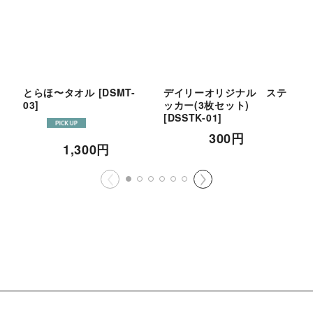
とらほ〜タオル
[
DSMT-
デイリーオリジナル ステ
c
03
]
ッカー(3枚セット)
ス
[
DSSTK-01
]
300
円
1,300
円