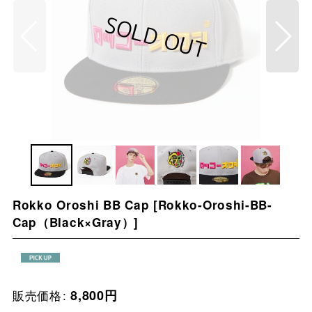
Rokko Oroshi BB Cap
[
Rokko-Oroshi-BB-
Cap（Black×Gray）
]
販売価格
:
8,800
円