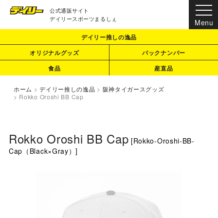
公式通販サイト
デイリースポーツまるしぇ
デイリー推しの逸品
オリジナルグッズ
バックナンバー
食品
産直品
ホーム
>
デイリー推しの逸品
>
阪神タイガースグッズ
>
Rokko Oroshi BB Cap
Rokko Oroshi BB Cap
[
Rokko-Oroshi-BB-
Cap（Black×Gray）
]