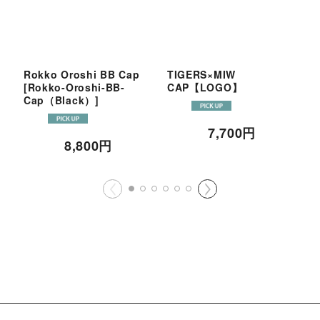
Rokko Oroshi BB Cap
TIGERS×MIW
T
[
Rokko-Oroshi-BB-
CAP【LOGO】
C
Cap（Black）
]
7,700
円
8,800
円