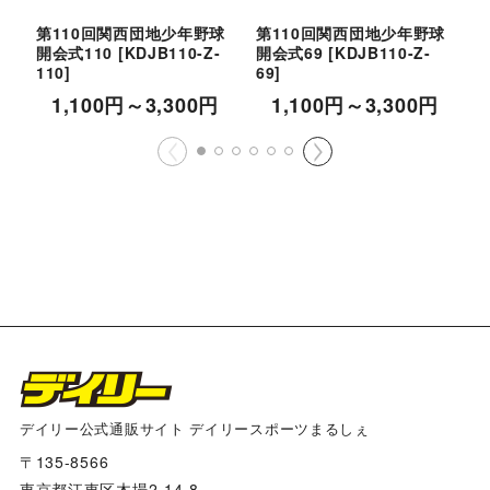
第110回関西団地少年野球
第110回関西団地少年野球
開会式110
[
KDJB110-Z-
開会式69
[
KDJB110-Z-
開
110
]
69
]
5
1,100
円
～3,300
円
1,100
円
～3,300
円
デイリー公式通販サイト デイリースポーツまるしぇ
〒135-8566
東京都江東区木場2-14-8