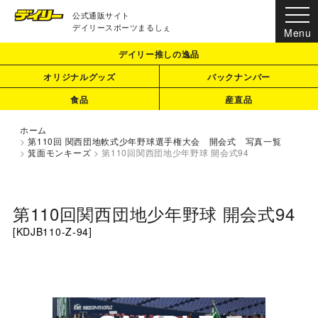
公式通販サイト
デイリースポーツまるしぇ
デイリー推しの逸品
オリジナルグッズ
バックナンバー
食品
産直品
ホーム
>
第110回 関西団地軟式少年野球選手権大会 開会式 写真一覧
>
箕面モンキーズ
>
第110回関西団地少年野球 開会式94
第110回関西団地少年野球 開会式94
[
KDJB110-Z-94
]