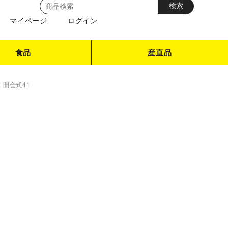
マイページ
ログイン
食品
産直品
 開会式41