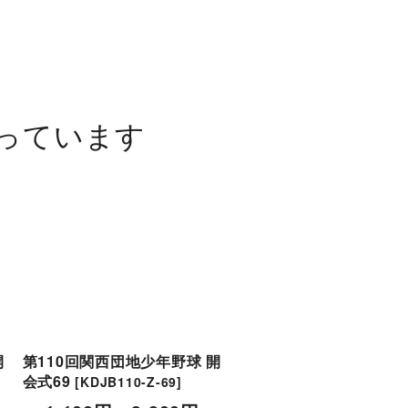
っています
開
第110回関西団地少年野球 開
第110回関西団地少年野
会式69
会式55
[
KDJB110-Z-69
]
[
KDJB110-Z-55
]