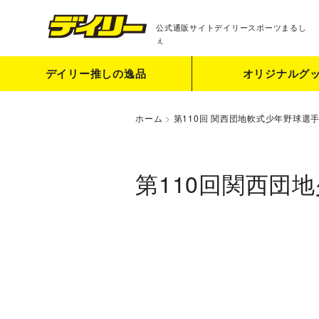
公式通販サイト
デイリースポーツまるし
ぇ
デイリー推しの逸品
オリジナルグ
ホーム
>
第110回 関西団地軟式少年野球選
第110回関西団地