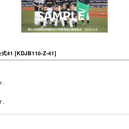
式41
[
KDJB110-Z-41
]
す。
。
す。