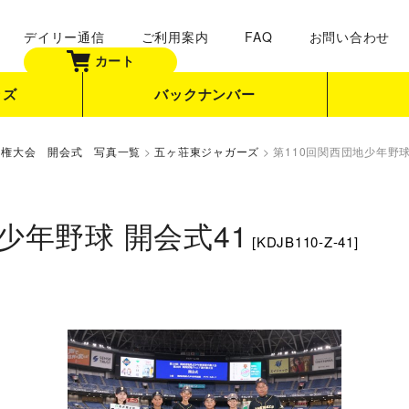
デイリー通信
ご利用案内
FAQ
お問い合わせ
カート
ッズ
バックナンバー
手権大会 開会式 写真一覧
>
五ヶ荘東ジャガーズ
>
第110回関西団地少年野球
少年野球 開会式41
[
KDJB110-Z-41
]