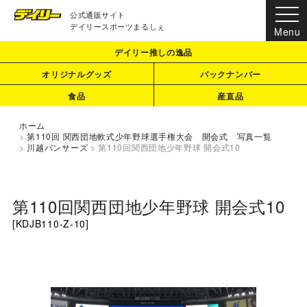
公式通販サイト
デイリースポーツまるしぇ
デイリー推しの逸品
オリジナルグッズ
バックナンバー
食品
産直品
ホーム
>
第110回 関西団地軟式少年野球選手権大会 開会式 写真一覧
>
川越パンサーズ
>
第110回関西団地少年野球 開会式10
第110回関西団地少年野球 開会式10
[
KDJB110-Z-10
]