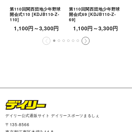
第110回関西団地少年野球
第110回関西団地少年野球
開会式110
[
KDJB110-Z-
開会式69
[
KDJB110-Z-
開
110
]
69
]
5
1,100
円
～3,300
円
1,100
円
～3,300
円
デイリー公式通販サイト デイリースポーツまるしぇ
〒135-8566
東京都江東区木場2-14-8