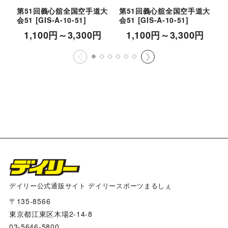
第51回義心舘全国空手道大
第51回義心舘全国空手道大
会51
[
GIS-A-10-51
]
会51
[
GIS-A-10-51
]
会
1,100
円
～3,300
円
1,100
円
～3,300
円
デイリー公式通販サイト デイリースポーツまるしぇ
〒135-8566
東京都江東区木場2-14-8
03-5646-5800