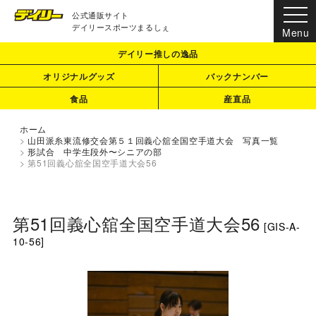
公式通販サイト
デイリースポーツまるしぇ
デイリー推しの逸品
オリジナルグッズ
バックナンバー
食品
産直品
ホーム
>
山田派糸東流修交会第５１回義心舘全国空手道大会 写真一覧
>
形試合 中学生段外〜シニアの部
>
第51回義心舘全国空手道大会56
第51回義心舘全国空手道大会56
[
GIS-A-
10-56
]