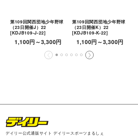
第109回関西団地少年野球
第109回関西団地少年野球
（23日開催J）22
（23日開催K）22
（
[
KDJB109-J-22
]
[
KDJB109-K-22
]
[
1,100
円
～3,300
円
1,100
円
～3,300
円
デイリー公式通販サイト デイリースポーツまるしぇ