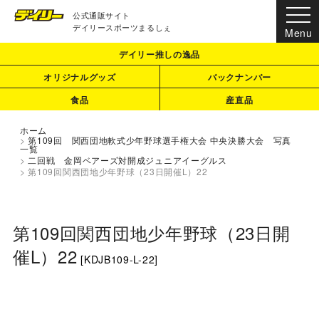
公式通販サイト
デイリースポーツまるしぇ
デイリー推しの逸品
オリジナルグッズ
バックナンバー
食品
産直品
ホーム
>
第109回 関西団地軟式少年野球選手権大会 中央決勝大会 写真
一覧
>
二回戦 金岡ベアーズ対開成ジュニアイーグルス
>
第109回関西団地少年野球（23日開催L）22
第109回関西団地少年野球（23日開
催L）22
[
KDJB109-L-22
]