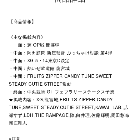
【商品情報】
《主な掲載内容》
・一面：輝 OP戦 開幕弾
・中面：岡田顧問 新庄監督 ぶっちゃけ対談 第4弾
・中面：XG 5・14東京D決定
・中面：熱いぜ武道館 龍宮城
・中面：FRUITS ZIPPER CANDY TUNE SWEET
STEADY CUTIE STREET集結
・終面：中央競馬 G1 フェブラリーステークス予想
★掲載内容：XG,龍宮城,FRUITS ZIPPER,CANDY
TUNE,SWEET STEADY,CUTIE STREET,KAWAII LAB.,広
瀬すず,LDH,THE RAMPAGE,陣,向井理,佐藤輝明,岡田彰布,
新庄剛志
※注意