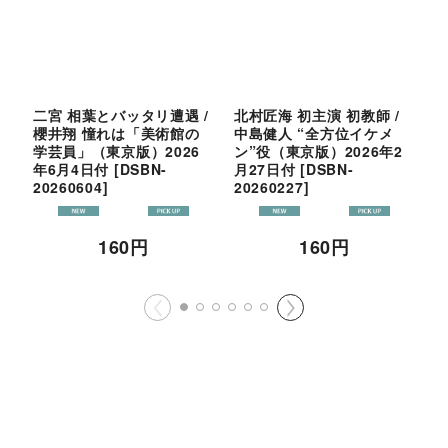
二宮 相葉とバッタリ遭遇 /
北村匠海 初主演 初教師 /
S
櫻井翔 憧れは「美術館の
中島健人 “全方位イケメ
審
学芸員」（東京版）2026
ン”役（東京版）2026年2
年
年6月4日付
[
DSBN-
月27日付
[
DSBN-
2
20260604
]
20260227
]
160
円
160
円