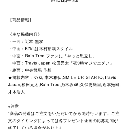
【商品情報】
《主な掲載内容》
・一面：近本 無双
・中面：K?ki,は木村拓哉スタイル
・中面：Rain Tree ファンに「やっと恩返し」
・中面：Travis Japan 松田元太「夜9時マジでエグい」
・終面：中央競馬 予想
★掲載内容：K?ki,,本木雅弘,SMILE-UP.,STARTO,Travis
Japan,松田元太,Rain Tree,乃木坂46,久保史緒里,近本光司,
才木浩人
※注意
*商品の発送はご注文をいただいてから随時行います。ご注
文のタイミングによっては各プレゼント企画の応募期間が
終了している場合があります。