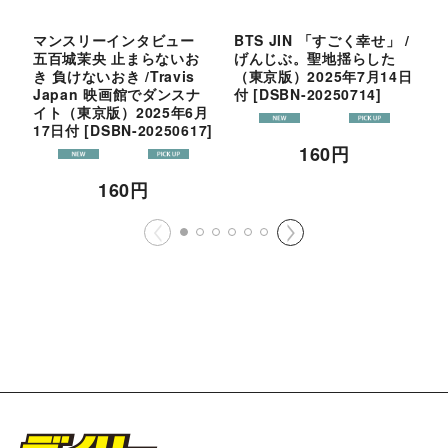
マンスリーインタビュー
BTS JIN 「すごく幸せ」 /
T
五百城茉央 止まらないお
げんじぶ。聖地揺らした
き 負けないおき /Travis
（東京版）2025年7月14日
（
Japan 映画館でダンスナ
付
[
DSBN-20250714
]
イト（東京版）2025年6月
17日付
[
DSBN-20250617
]
160
円
160
円