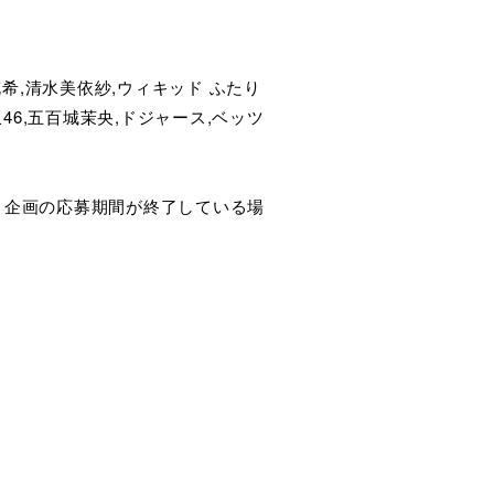
高畑充希,清水美依紗,ウィキッド ふたり
坂46,五百城茉央,ドジャース,ベッツ
ト企画の応募期間が終了している場