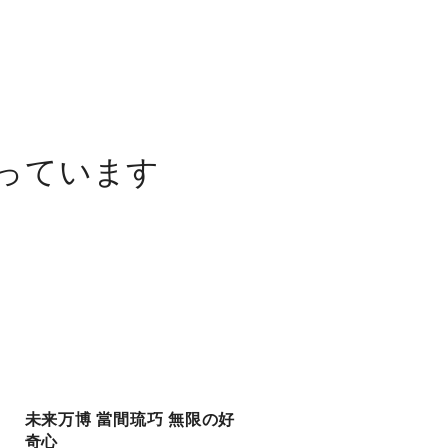
っています
未来万博 當間琉巧 無限の好
未来万博Lilかんさい 大
奇心
雅 城島茂からの金言胸