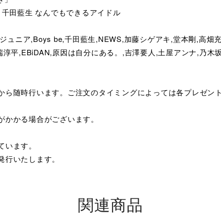
be 千田藍生 なんでもできるアイドル
TO,ジュニア,Boys be,千田藍生,NEWS,加藤シゲアキ,堂本剛,
,溝端淳平,EBiDAN,原因は自分にある。,吉澤要人,土屋アンナ,乃木
てから随時行います。ご注文のタイミングによっては各プレゼン
がかかる場合がございます。
ています。
発行いたします。
関連商品