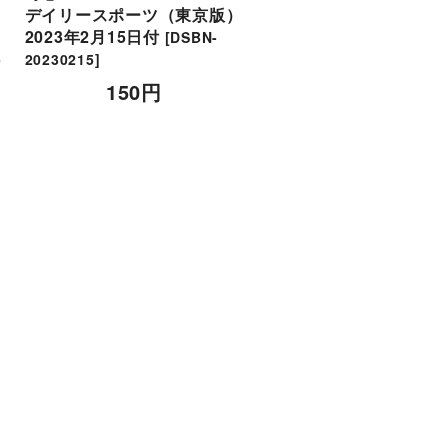
デイリースポーツ（東京版）
を持って進む
2023年2月15日付
デイリースポーツ(東京
[
DSBN-
版)2021年10月20日付
-
20230215
]
[
DSBN-20211020
]
150
円
150
円