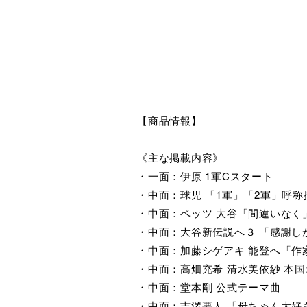
【商品情報】
《主な掲載内容》
・一面：伊原 1軍Cスタート
・中面：球児 「1軍」「2軍」呼称
・中面：ベッツ 大谷「間違いなく
・中面：大谷新伝説へ３ 「感謝し
・中面：加藤シゲアキ 能登へ「作
・中面：高畑充希 清水美依紗 本
・中面：堂本剛 公式テーマ曲
・中面：吉澤要人 「母ちゃん大好