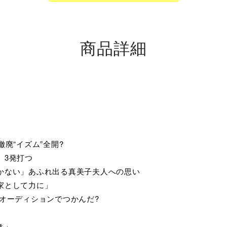
商品詳細
撤廃“イズム”全開?
」3発打つ
かない」あふれ出る真美子夫人への思い
家として力に」
国オーディションでつかんだ?
き」