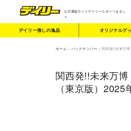
公式通販サイト
デイリースポーツまるし
ぇ
デイリー推しの逸品
オリジナルグ
ホーム
>
バックナンバー
>
関西発!!未来万博
関西発!!未来万博
（東京版）2025