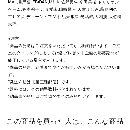
Man,目黒蓮,EBiDAN,M!LK,佐野勇斗,今田美桜,トリリオン
ゲーム,福本莉子,比嘉愛未,山崎賢人,天童よしみ,萩原利久,
古川琴音,ディーン・フジオカ,天狼星,光武蔵,大相撲,大竹耕
太郎
※注意
*商品の発送はご注文をいただいてから随時行います。ご注
文のタイミングによっては各プレゼント企画の応募期間が
終了している場合があります。
*商品の発送、到着まで少々お時間がかかる場合がございま
す。
*発送方法は【第三種郵便】です。
*送料には、その他手数料が含まれています。
*納品書の発行はご希望の場合のみ発行いたします。
この商品を買った人は、こんな商品