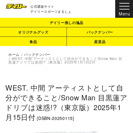
公式通販サイト
デイリースポーツまるしぇ
デイリー推しの逸品
オリジナルグッズ
バックナンバー
食品
産直品
ホーム
>
バックナンバー
>
WEST. 中間 アーティストとして自分ができること/Snow Man 目
黒蓮アドリブは迷惑!?（東京版）2025年1月15日付
WEST. 中間 アーティストとして自
分ができること/Snow Man 目黒蓮ア
ドリブは迷惑!?（東京版）2025年1
月15日付
[
DSBN-20250115
]