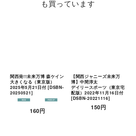
も買っています
関西発!!未来万博 森ケイン
【関西ジャニーズ未来万
大きくなる（東京版）
博】中間淳太
2025年5月21日付
[
DSBN-
デイリースポーツ（東京宅
20250521
]
配版）2022年11月16日付
版
[
DSBN-20221116
]
[
150
円
160
円