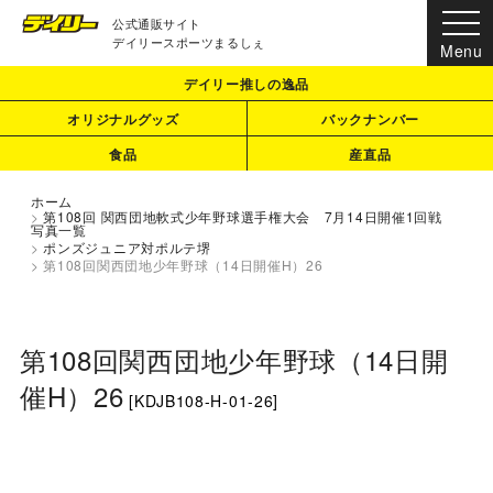
公式通販サイト
デイリースポーツまるしぇ
デイリー推しの逸品
オリジナルグッズ
バックナンバー
食品
産直品
ホーム
>
第108回 関西団地軟式少年野球選手権大会 7月14日開催1回戦
写真一覧
>
ポンズジュニア対ポルテ堺
>
第108回関西団地少年野球（14日開催H）26
第108回関西団地少年野球（14日開
催H）26
[
KDJB108-H-01-26
]