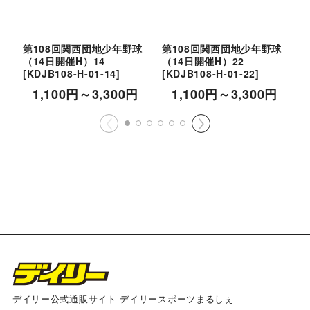
第108回関西団地少年野球
第108回関西団地少年野球
（14日開催H）14
（14日開催H）22
（
[
KDJB108-H-01-14
]
[
KDJB108-H-01-22
]
[
1,100
円
～3,300
円
1,100
円
～3,300
円
デイリー公式通販サイト デイリースポーツまるしぇ