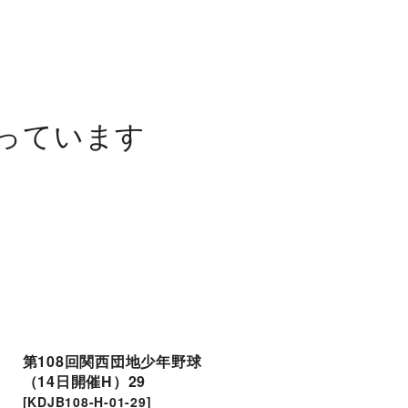
っています
第108回関西団地少年野球
第108回関西団地少年野
（14日開催H）29
（14日開催H）12
[
KDJB108-H-01-29
]
[
KDJB108-H-01-12
]