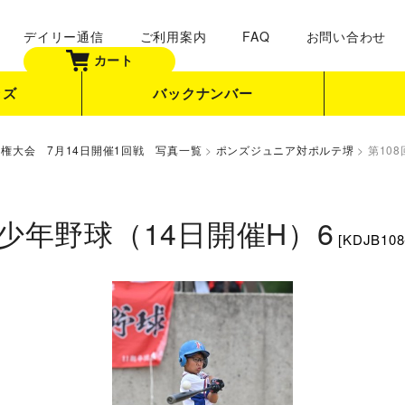
デイリー通信
ご利用案内
FAQ
お問い合わせ
カート
ッズ
バックナンバー
手権大会 7月14日開催1回戦 写真一覧
>
ポンズジュニア対ポルテ堺
>
第10
少年野球（14日開催H）6
[
KDJB108