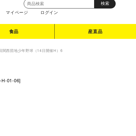
マイページ
ログイン
食品
産直品
8回関西団地少年野球（14日開催H）6
-H-01-06
]