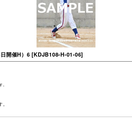
4日開催H）6
[
KDJB108-H-01-06
]
す。
。
す。