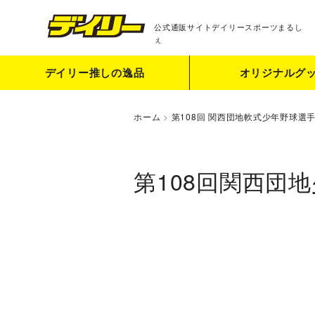
公式通販サイト
デイリースポーツまるし
ぇ
デイリー推しの逸品
オリジナルグ
ホーム
>
第108回 関西団地軟式少年野球選
第108回関西団地