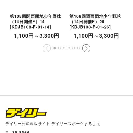
第108回関西団地少年野球
第108回関西団地少年野球
（14日開催F）14
（14日開催F）26
（
[
KDJB108-F-01-14
]
[
KDJB108-F-01-26
]
[
1,100
円
～3,300
円
1,100
円
～3,300
円
デイリー公式通販サイト デイリースポーツまるしぇ
〒135-8566