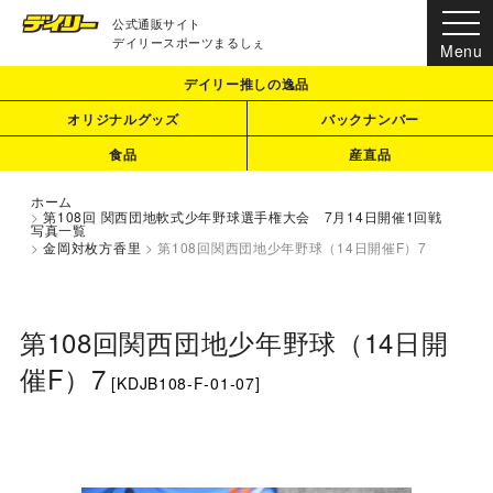
公式通販サイト
デイリースポーツまるしぇ
デイリー推しの逸品
オリジナルグッズ
バックナンバー
食品
産直品
ホーム
>
第108回 関西団地軟式少年野球選手権大会 7月14日開催1回戦
写真一覧
>
金岡対枚方香里
>
第108回関西団地少年野球（14日開催F）7
第108回関西団地少年野球（14日開
催F）7
[
KDJB108-F-01-07
]