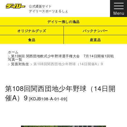
公式通販サイト
デイリースポーツまるしぇ
デイリー推しの逸品
オリジナルグッズ
バックナンバー
食品
産直品
ホーム
>
第108回 関西団地軟式少年野球選手権大会 7月14日開催1回戦
写真一覧
>
箕面対魚住
>
第108回関西団地少年野球（14日開催A）9
第108回関西団地少年野球（14日開
催A）9
[
KDJB108-A-01-09
]