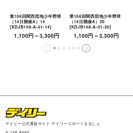
第108回関西団地少年野球
第108回関西団地少年野球
（14日開催A）14
（14日開催A）20
（
[
KDJB108-A-01-14
]
[
KDJB108-A-01-20
]
[
1,100
円
～3,300
円
1,100
円
～3,300
円
デイリー公式通販サイト デイリースポーツまるしぇ
〒135-8566