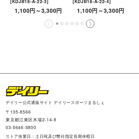
[
KDJB18-A-22-3
]
[
KDJB18-A-22-4
]
[
1,100
円
～3,300
円
1,100
円
～3,300
円
デイリー公式通販サイト デイリースポーツまるしぇ
〒135-8566
東京都江東区木場2-14-8
03-5646-5800
ストア休業日：土日祝及び弊社指定長期休暇日