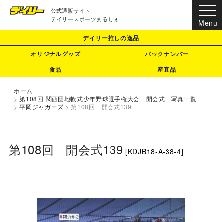
公式通販サイト
デイリースポーツまるしぇ
デイリー推しの逸品
オリジナルグッズ
バックナンバー
食品
産直品
ホーム
>
第108回 関西団地軟式少年野球選手権大会 開会式 写真一覧
>
平岡ジャガーズ
>
第108回 開会式139
第108回 開会式139
[
KDJB18-A-38-4
]