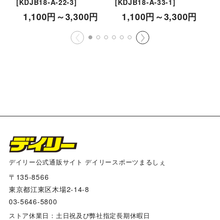
[
KDJB18-A-22-3
]
[
KDJB18-A-33-1
]
[
1,100
円
～3,300
円
1,100
円
～3,300
円
デイリー公式通販サイト デイリースポーツまるしぇ
〒135-8566
東京都江東区木場2-14-8
03-5646-5800
ストア休業日：土日祝及び弊社指定長期休暇日