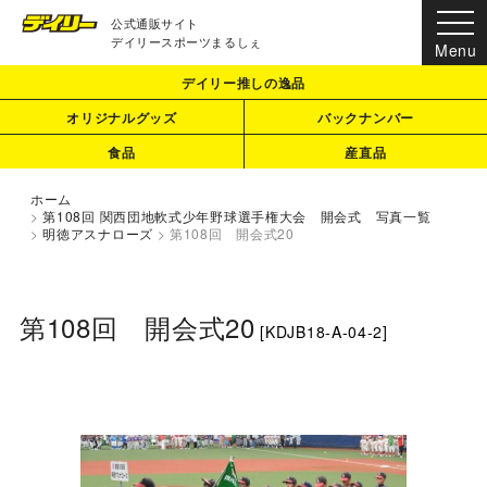
公式通販サイト
デイリースポーツまるしぇ
デイリー推しの逸品
オリジナルグッズ
バックナンバー
食品
産直品
ホーム
>
第108回 関西団地軟式少年野球選手権大会 開会式 写真一覧
>
明徳アスナローズ
>
第108回 開会式20
第108回 開会式20
[
KDJB18-A-04-2
]