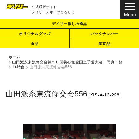
公式通販サイト
デイリースポーツまるしぇ
デイリー推しの逸品
オリジナルグッズ
バックナンバー
食品
産直品
ホーム
>
山田派糸東流修交会第５０回義心舘全国空手道大会 写真一覧
>
14時台
>
山田派糸東流修交会556
山田派糸東流修交会556
[
YIS-A-13-228
]