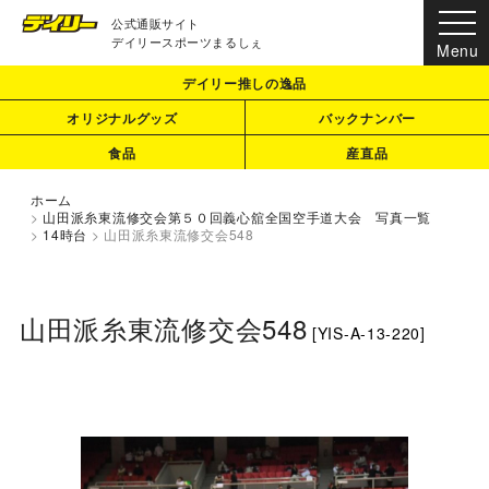
公式通販サイト
デイリースポーツまるしぇ
デイリー推しの逸品
オリジナルグッズ
バックナンバー
食品
産直品
ホーム
>
山田派糸東流修交会第５０回義心舘全国空手道大会 写真一覧
>
14時台
>
山田派糸東流修交会548
山田派糸東流修交会548
[
YIS-A-13-220
]