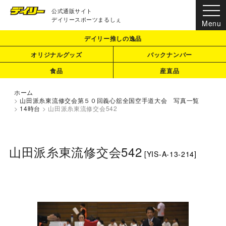
公式通販サイト
デイリースポーツまるしぇ
デイリー推しの逸品
オリジナルグッズ
バックナンバー
食品
産直品
ホーム
>
山田派糸東流修交会第５０回義心舘全国空手道大会 写真一覧
>
14時台
>
山田派糸東流修交会542
山田派糸東流修交会542
[
YIS-A-13-214
]