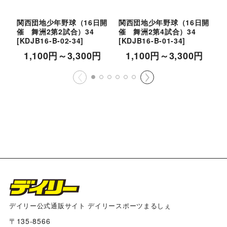
関西団地少年野球（16日開
関西団地少年野球（16日開
催 舞洲2第2試合）34
催 舞洲2第4試合）34
催
[
KDJB16-B-02-34
]
[
KDJB16-B-01-34
]
[
1,100
円
～3,300
円
1,100
円
～3,300
円
デイリー公式通販サイト デイリースポーツまるしぇ
〒135-8566