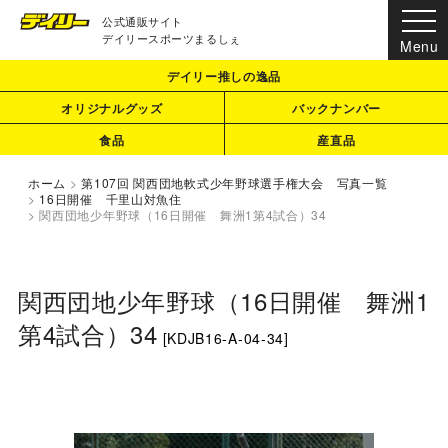
公式通販サイト
デイリースポーツまるしぇ
デイリー推しの逸品
オリジナルグッズ
バックナンバー
食品
産直品
ホーム
>
第107回 関西団地軟式少年野球選手権大会 写真一覧
>
16日開催 千里山対魚住
>
関西団地少年野球（16日開催 舞洲1第4試合）34
関西団地少年野球（16日開催 舞洲1
第4試合）34
[
KDJB16-A-04-34
]