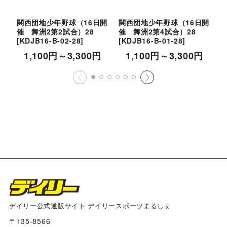
関西団地少年野球（16日開
関西団地少年野球（16日開
催 舞洲2第2試合）28
催 舞洲2第4試合）28
催
[
KDJB16-B-02-28
]
[
KDJB16-B-01-28
]
[
1,100
円
～3,300
円
1,100
円
～3,300
円
デイリー公式通販サイト デイリースポーツまるしぇ
〒135-8566