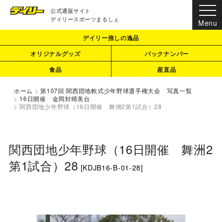
公式通販サイト
デイリースポーツまるしぇ
デイリー推しの逸品
オリジナルグッズ
バックナンバー
食品
産直品
ホーム
>
第107回 関西団地軟式少年野球選手権大会 写真一覧
>
16日開催 金岡対晴美台
>
関西団地少年野球（16日開催 舞洲2第1試合）28
関西団地少年野球（16日開催 舞洲2
第1試合）28
[
KDJB16-B-01-28
]