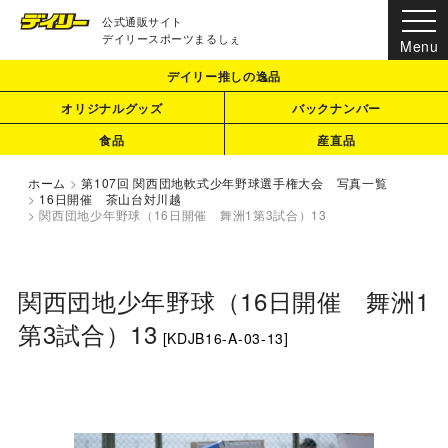
公式通販サイト
デイリースポーツまるしぇ
デイリー推しの逸品
オリジナルグッズ
バックナンバー
食品
産直品
ホーム
>
第107回 関西団地軟式少年野球選手権大会 写真一覧
>
16日開催 茶山台対川越
>
関西団地少年野球（16日開催 舞洲1第3試合）13
関西団地少年野球（16日開催 舞洲1
第3試合）13
[
KDJB16-A-03-13
]