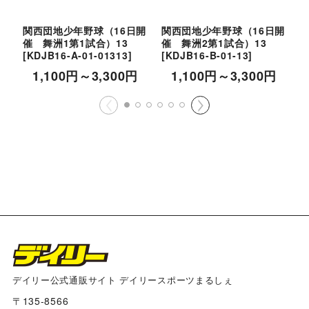
関西団地少年野球（16日開
関西団地少年野球（16日開
催 舞洲1第1試合）13
催 舞洲2第1試合）13
催
[
KDJB16-A-01-01313
]
[
KDJB16-B-01-13
]
[
1,100
円
～3,300
円
1,100
円
～3,300
円
デイリー公式通販サイト デイリースポーツまるしぇ
〒135-8566