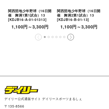
関西団地少年野球（16日開
関西団地少年野球（16日開
催 舞洲1第1試合）13
催 舞洲2第1試合）13
催
[
KDJB16-A-01-01313
]
[
KDJB16-B-01-13
]
[
1,100
円
～3,300
円
1,100
円
～3,300
円
デイリー公式通販サイト デイリースポーツまるしぇ
〒135-8566