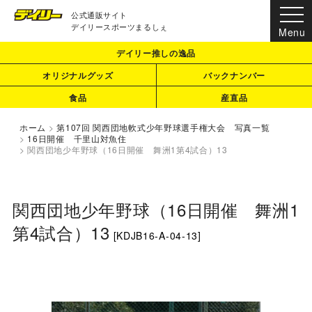
公式通販サイト
デイリースポーツまるしぇ
デイリー推しの逸品
オリジナルグッズ
バックナンバー
食品
産直品
ホーム
>
第107回 関西団地軟式少年野球選手権大会 写真一覧
>
16日開催 千里山対魚住
>
関西団地少年野球（16日開催 舞洲1第4試合）13
関西団地少年野球（16日開催 舞洲1
第4試合）13
[
KDJB16-A-04-13
]