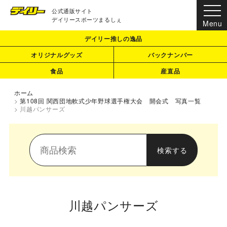
公式通販サイト
デイリースポーツまるしぇ
デイリー推しの逸品
オリジナルグッズ
バックナンバー
食品
産直品
ホーム
>
第108回 関西団地軟式少年野球選手権大会 開会式 写真一覧
>
川越パンサーズ
川越パンサーズ