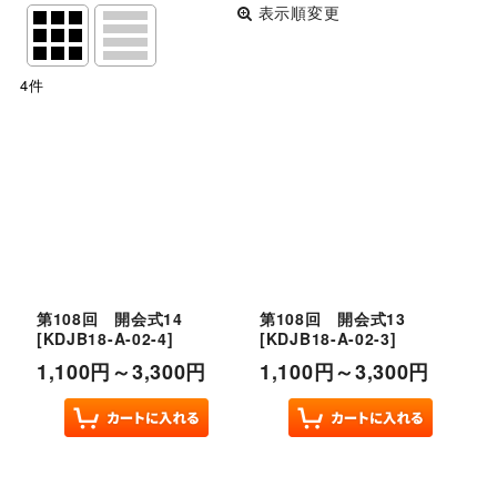
表示順変更
閉じる
4
件
表示数
:
並び順
:
絞り込む
第108回 開会式14
第108回 開会式13
[
KDJB18-A-02-4
]
[
KDJB18-A-02-3
]
1,100
円
～3,300
円
1,100
円
～3,300
円