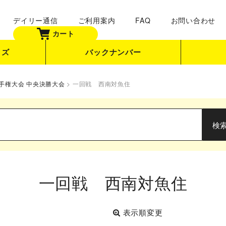
デイリー通信
ご利用案内
FAQ
お問い合わせ
カート
ッズ
バックナンバー
手権大会 中央決勝大会
>
一回戦 西南対魚住
一回戦 西南対魚住
表示順変更