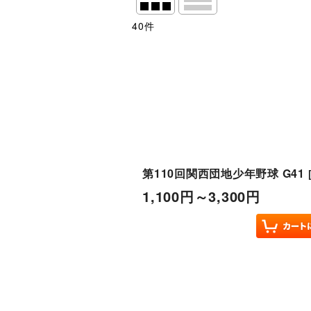
40
件
表示数
:
並び順
:
絞り込む
第110回関西団地少年野球 G41
1,100
円
～3,300
円