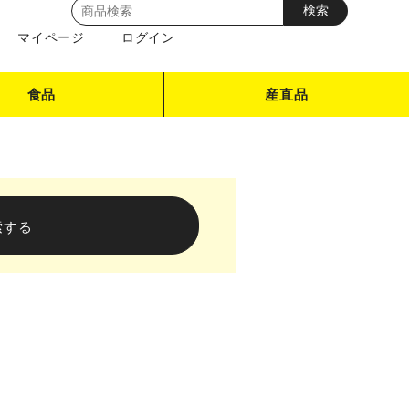
マイページ
ログイン
食品
産直品