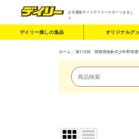
公式通販サイト
デイリースポーツまるし
ぇ
デイリー推しの逸品
オリジナルグ
ホーム
>
第110回 関西団地軟式少年野球選