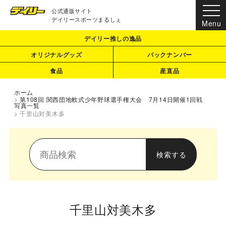
公式通販サイト
デイリースポーツまるしぇ
デイリー推しの逸品
オリジナルグッズ
バックナンバー
食品
産直品
ホーム
>
第108回 関西団地軟式少年野球選手権大会 7月14日開催1回戦
写真一覧
>
千里山対美木多
千里山対美木多