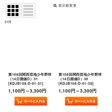
表示順変更
閉じる
31
件
表示数
:
並び順
:
絞り込む
第108回関西団地少年野球
第108回関西団地少年野球
（14日開催D）31
（14日開催D）30
[
KDJB108-D-01-31
]
[
KDJB108-D-01-30
]
1,100
円
～3,300
円
1,100
円
～3,300
円