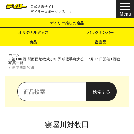
公式通販サイト
デイリースポーツまるしぇ
デイリー推しの逸品
オリジナルグッズ
バックナンバー
食品
産直品
ホーム
>
第108回 関西団地軟式少年野球選手権大会 7月14日開催1回戦
写真一覧
>
寝屋川対牧田
寝屋川対牧田