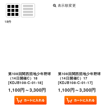
表示順変更
閉じる
18
件
表示数
:
並び順
:
絞り込む
第108回関西団地少年野球
第108回関西団地少年野球
（14日開催C）18
（14日開催C）17
[
KDJB108-C-01-18
]
[
KDJB108-C-01-17
]
1,100
円
～3,300
円
1,100
円
～3,300
円