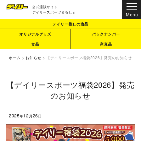
公式通販サイト
デイリースポーツまるしぇ
デイリー推しの逸品
オリジナルグッズ
バックナンバー
食品
産直品
ホーム
>
お知らせ
>
【デイリースポーツ福袋2026】発売のお知らせ
【デイリースポーツ福袋2026】発売
のお知らせ
2025
12
26
年
月
日