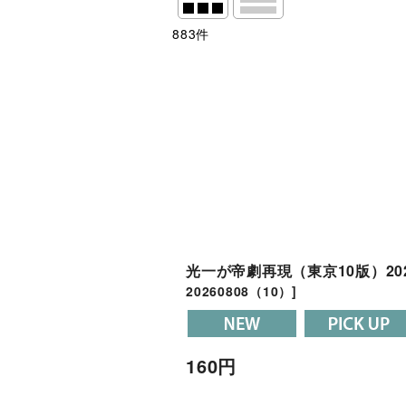
883
件
表示数
:
並び順
:
絞り込む
光一が帝劇再現（東京10版）20
20260808（10）
]
160
円