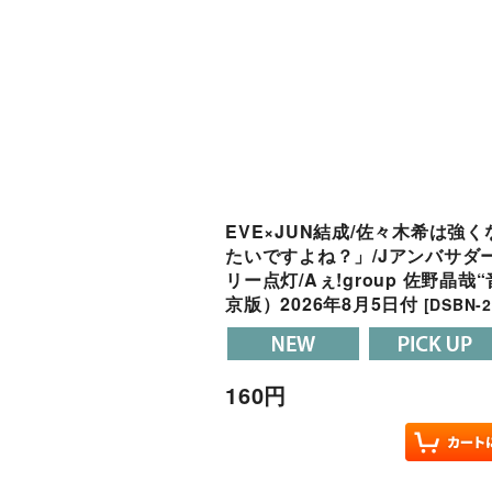
EVE×JUN結成/佐々木希は強
たいですよね？」/Jアンバサダ
リー点灯/Aぇ!group 佐野晶
京版）2026年8月5日付
[
DSBN-2
160
円