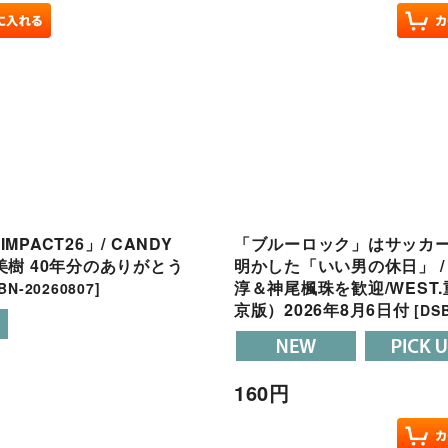
MPACT26」/ CANDY
「ブルーロック」はサッカー版「
井美樹 40年分のありがとう
明かした「いい男の休日」 
淳＆神尾楓珠を歓迎/WES
BN-20260807
]
京版）2026年8月6日付
[
DSB
160
円