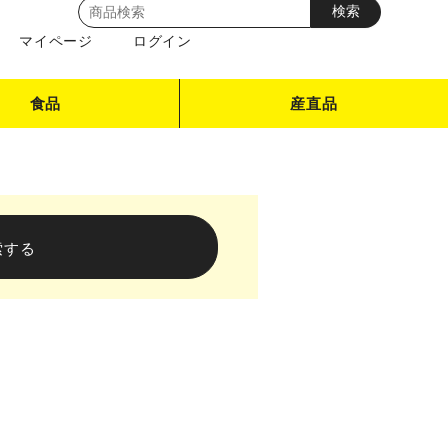
マイページ
ログイン
食品
産直品