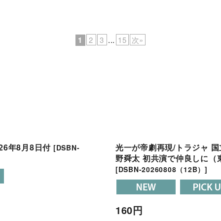
1
2
3
...
15
次
»
26年8月8日付
光一が帝劇再現/トラジャ 国
[
DSBN-
野舜太 初共演で仲良しに（東
[
DSBN-20260808（12B）
]
160
円