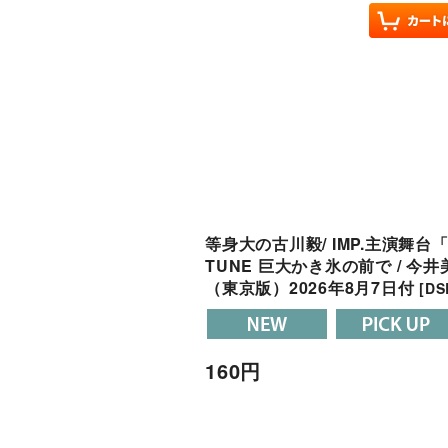
等身大の古川毅/ IMP.主演舞台「I
TUNE 巨大かき氷の前で / 今
（東京版）2026年8月7日付
[
DS
160
円