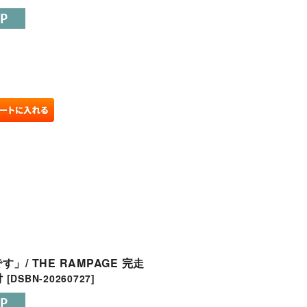
/ THE RAMPAGE 完走
付
[
DSBN-20260727
]