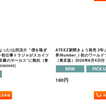
くなった/山田涼介「僕を嗅ぎ
ATEEZ新聞きょう発売 2年
ー初仕事トラジャがスカイツ
界/Number_i 初のワール
哉“音爆のサーカス”に熱狂（東
（東京版）2026年8月4日付
0260805
]
160
円