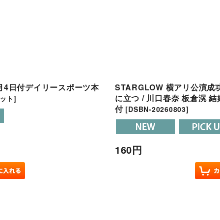
載8月4日付デイリースポーツ本
STARGLOW 横アリ公演成功/
に立つ / 川口春奈 板倉滉 
セット
]
付
[
DSBN-20260803
]
160
円