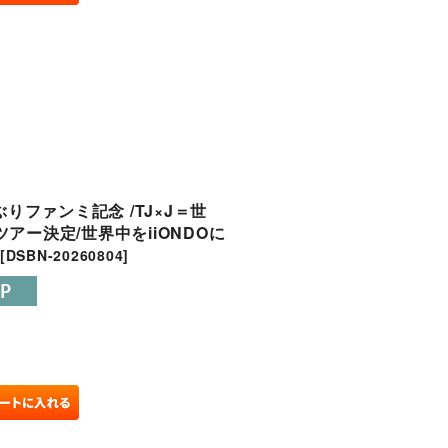
ぶりファンミ記念 /TJ×J＝世
ドツアー決定/世界中をiiONDOに
[
DSBN-20260804
]